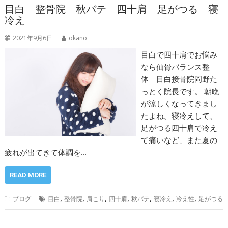
目白 整骨院 秋バテ 四十肩 足がつる 寝
冷え
2021年9月6日
okano
目白で四十肩でお悩み
なら仙骨バランス整
体 目白接骨院岡野た
っとく院長です。 朝晩
が涼しくなってきまし
たよね。寝冷えして、
足がつる四十肩で冷え
て痛いなど、また夏の
疲れが出てきて体調を…
READ MORE
,
,
,
,
,
,
,
ブログ
目白
整骨院
肩こり
四十肩
秋バテ
寝冷え
冷え性
足がつる