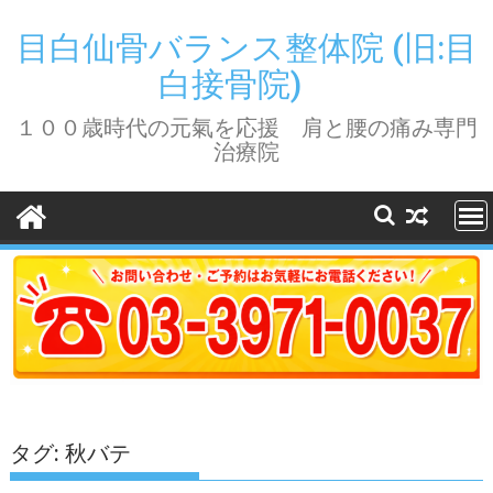
Skip
to
目白仙骨バランス整体院 (旧:目
content
白接骨院)
１００歳時代の元氣を応援 肩と腰の痛み専門
治療院
タグ:
秋バテ