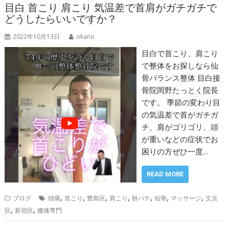
目白 首こり 肩こり 気温差で首肩がガチガチで
どうしたらいいですか？
2022年10月13日
okano
目白で首こり、肩こり
で整体をお探しなら仙
骨バランス整体 目白接
骨院岡野たっとく院長
です。 季節の変わり目
の気温差で首がガチガ
チ、肩がゴリゴリ、頭
が重いなどの症状でお
困りの方ぜひ一度…
READ MORE
,
,
,
,
,
,
,
ブログ
頭痛
首こり
豊島区
肩こり
秋バテ
仙骨
マッサージ
文京
,
,
区
新宿区
腰痛専門