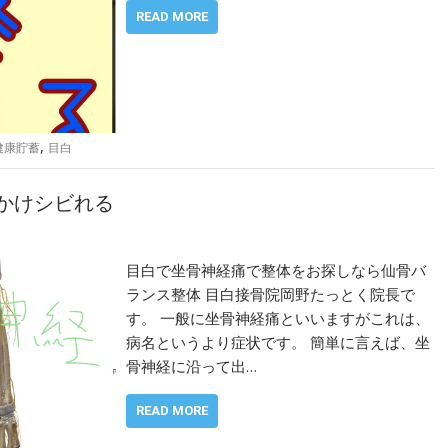
READ MORE
,
健康貯蓄
目白
にかけシビれる
目白で坐骨神経痛で整体をお探しなら仙骨バ
ランス整体 目白接骨院岡野たっとく院長で
す。 一般に坐骨神経痛といいますがこれは、
病名というより症状です。 簡単に言えば、坐
骨神経に沿って出…
READ MORE