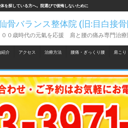
整体を探している方へ。院選びで後悔しないために知っておいてほしい
仙骨バランス整体院 (旧:目白接
１００歳時代の元氣を応援 肩と腰の痛み専門治療
内紹介
アクセス
治療方法
腰痛・ぎっくり腰
肩こり