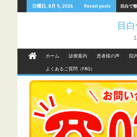
Skip
目白で
日曜日, 8月 9, 2026
Recent posts
to
content
目白
ホーム
診療案内
患者様の声
院
よくあるご質問（FAQ）