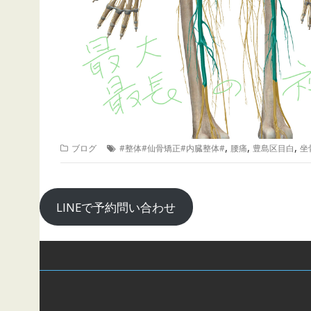
,
,
,
ブログ
#整体#仙骨矯正#内臓整体#
腰痛
豊島区目白
坐
LINEで予約問い合わせ