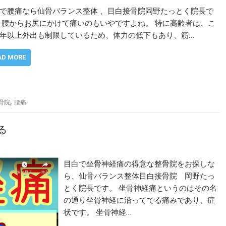
で腰痛なら仙骨バランス整体 、目白接骨院岡野たっとく院長で
 腰からお尻にかけて痛いのもいやですよね。 特に高齢者は、こ
年以上外出も制限しているため、体力の低下もあり、筋…
AD MORE
,
骨院
腰痛
る
目白で坐骨神経痛の得意な整骨院をお探しな
ら、仙骨バランス整体目白接骨院 岡野たっ
とく院長です。 坐骨神経痛というのはその名
の通り坐骨神経に沿ってでる痛みであり、症
状です。 坐骨神経…