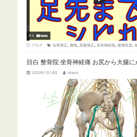
,
,
,
,
,
ブログ
仙骨矯正
腰痛
骨盤矯正
坐骨神経痛
健康投資
目白 整骨院 坐骨神経痛 お尻から大腿
2022年1月14日
okano