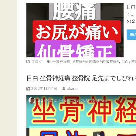
目白
す。
の２
RE
,
,
,
ブログ
坐骨神経痛
#整体#仙骨矯正#内臓整体#
目白
整
目白 坐骨神経痛 整骨院 足先までしびれ
2022年1月14日
okano