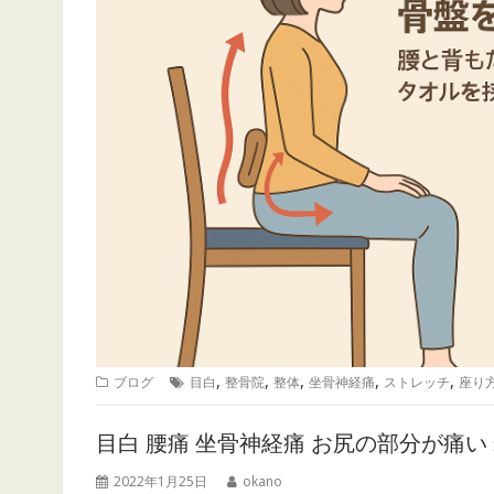
,
,
,
,
,
ブログ
目白
整骨院
整体
坐骨神経痛
ストレッチ
座り
目白 腰痛 坐骨神経痛 お尻の部分が痛い
2022年1月25日
okano