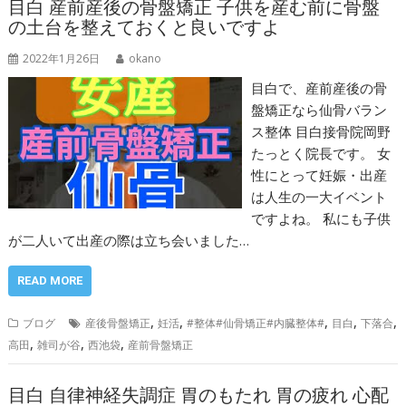
目白 産前産後の骨盤矯正 子供を産む前に骨盤
の土台を整えておくと良いですよ
2022年1月26日
okano
目白で、産前産後の骨
盤矯正なら仙骨バラン
ス整体 目白接骨院岡野
たっとく院長です。 女
性にとって妊娠・出産
は人生の一大イベント
ですよね。 私にも子供
が二人いて出産の際は立ち会いました…
READ MORE
,
,
,
,
,
ブログ
産後骨盤矯正
妊活
#整体#仙骨矯正#内臓整体#
目白
下落合
,
,
,
高田
雑司が谷
西池袋
産前骨盤矯正
目白 自律神経失調症 胃のもたれ 胃の疲れ 心配