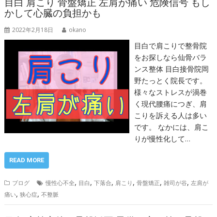
目白 肩こり 骨盤矯正 左肩が痛い 危険信号 もし
かして心臓の負担かも
2022年2月18日
okano
目白で肩こりで整骨院
をお探しなら仙骨バラ
ンス整体 目白接骨院岡
野たっとく院長です。
様々なストレスが渦巻
く現代腰痛につぎ、肩
こりを訴える人は多い
です。 なかには、肩こ
りが慢性化して…
READ MORE
,
,
,
,
,
,
ブログ
慢性心不全
目白
下落合
肩こり
骨盤矯正
雑司が谷
左肩が
,
,
痛い
狭心症
不整脈