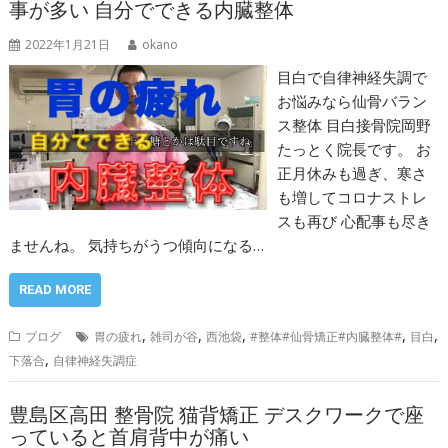
事が多い 自分でできる内臓整体
2022年1月21日
okano
目白で自律神経失調で
お悩みなら仙骨バラン
ス整体 目白接骨院岡野
たっとく院長です。 お
正月休みも過ぎ、寒さ
も増してコロナストレ
スも再び 心配事も尽き
ませんね。 気持ちがうつ傾向になる…
READ MORE
,
,
,
,
,
ブログ
胃の疲れ
雑司が谷
西池袋
#整体#仙骨矯正#内臓整体#
目白
,
下落合
自律神経失調症
豊島区高田 整骨院 猫背矯正 デスクワークで座
っていると首肩背中が痛い