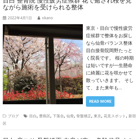
目白 整骨院 慢性疲労症候群 花で癒され桜を見
ながら施術を受けられる整体
2022年4月1日
okano
東京・目白で慢性疲労
症候群で整体をお探し
なら仙骨バランス整体
目白接骨院岡野たっと
く院長です。 桜の時期
は短いですが一生懸命
に綺麗に花を咲かせて
散っていきます。 そし
て、また来年も…
READ MORE
,
,
,
,
,
,
,
ブログ
目白
豊島区
下落合
仙骨
骨盤矯正
東京
花見スポット
新宿
区