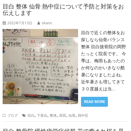
目白 整体 仙骨 熱中症について予防と対策をお
伝えします
2022年7月13日
okano
目白で近くの整体をお
探しなら仙骨バランス
整体 目白接骨院の岡野
たっとく院長です。 今
季は、梅雨もあったの
か何なのかいきなり酷
暑になりましたよね。
近年暑さも増してきて
３０度越えは当…
READ MORE
,
,
,
,
,
ブログ
目白
下落合
整体
高田
仙骨
熱中症