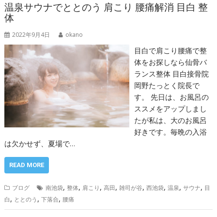
温泉サウナでととのう 肩こり 腰痛解消 目白 整
体
2022年9月4日
okano
目白で肩こり腰痛で整
体をお探しなら仙骨バ
ランス整体 目白接骨院
岡野たっとく院長で
す。 先日は、お風呂の
ススメをアップしまし
たが私は、大のお風呂
好きです。毎晩の入浴
は欠かせず、夏場で…
READ MORE
,
,
,
,
,
,
,
,
ブログ
南池袋
整体
肩こり
高田
雑司が谷
西池袋
温泉
サウナ
目
,
,
,
白
ととのう
下落合
腰痛