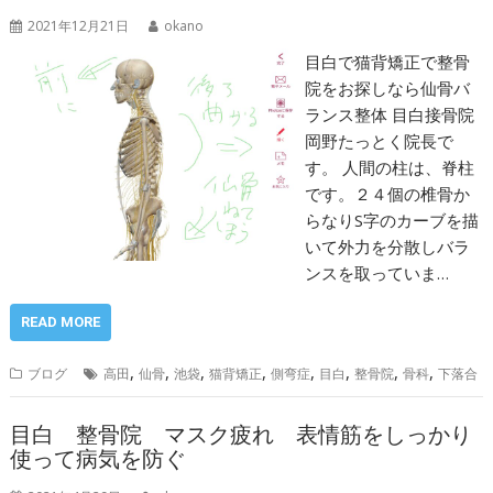
2021年12月21日
okano
目白で猫背矯正で整骨
院をお探しなら仙骨バ
ランス整体 目白接骨院
岡野たっとく院長で
す。 人間の柱は、脊柱
です。２４個の椎骨か
らなりS字のカーブを描
いて外力を分散しバラ
ンスを取っていま…
READ MORE
,
,
,
,
,
,
,
,
ブログ
高田
仙骨
池袋
猫背矯正
側弯症
目白
整骨院
骨科
下落合
目白 整骨院 マスク疲れ 表情筋をしっかり
使って病気を防ぐ