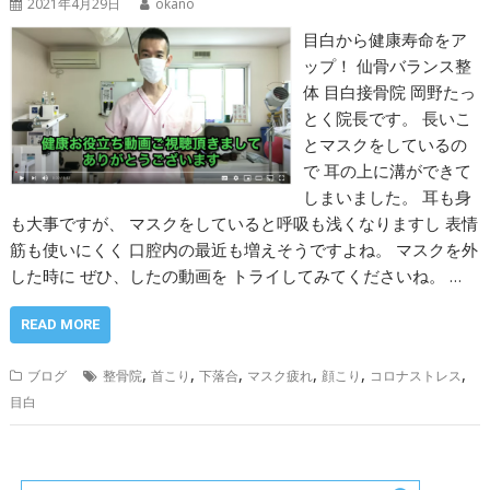
2021年4月29日
okano
目白から健康寿命をア
ップ！ 仙骨バランス整
体 目白接骨院 岡野たっ
とく院長です。 長いこ
とマスクをしているの
で 耳の上に溝ができて
しまいました。 耳も身
も大事ですが、 マスクをしていると呼吸も浅くなりますし 表情
筋も使いにくく 口腔内の最近も増えそうですよね。 マスクを外
した時に ぜひ、したの動画を トライしてみてくださいね。 …
READ MORE
,
,
,
,
,
,
ブログ
整骨院
首こり
下落合
マスク疲れ
顔こり
コロナストレス
目白