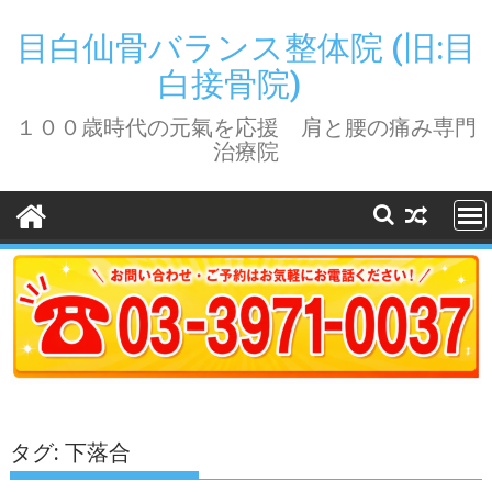
Skip
to
目白仙骨バランス整体院 (旧:目
content
白接骨院)
１００歳時代の元氣を応援 肩と腰の痛み専門
治療院
タグ:
下落合