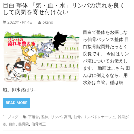
目白 整体 「気・血・水」リンパの流れを良く
して病気を寄せ付けない
2022年7月14日
okano
目白で整体をお探しな
ら仙骨バランス整体 目
白接骨院岡野たっとく
院長です。 今回はリン
パ液についてお伝えし
ます。 動画はこちら 田
んぼに例えるなら、用
水路は血管。稲は細
胞。排水路はリ…
READ MORE
,
,
,
,
,
,
ブログ
下落合
整体
リンパ
高田
仙骨
リンパドレナージュ
雑司が
,
,
,
谷
目白
整骨院
仙骨矯正