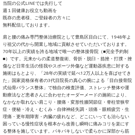
当院の公式LINEでは先行して
週１回健康お役立ち動画を
既存の患者様、ご登録者の方々に
無料配信しております。
肩と腰の痛み専門整体治療院として豊島区目白にて、1948年よ
り祖父の代から開業し地域に貢献させていただいております。
70年以上の実績を誇る地域で唯一の整体接骨院（■完全予約制
■）です。元来からの柔道整復術、骨折・脱臼・捻挫・打撲・挫
傷など日常生活の怪我やスポーツ外傷など運動器疾患に対する
施術はもとより、「28年の実績で延べ12万人以上を喜ばせてき
た」国家資格保有者の3代目院長の真心の腕による「目白接骨院
式仙骨バランス整体」で独自の検査評価、ストレッチ整体や運
動療法など患者さんに合わせたオーダーメードの施術により、
なかなか取れない肩こり・腰痛・変形性膝関節症・脊柱管狭窄
症・便秘・冷え・むくみ・自律神経失調・頭痛・眼精疲労・生
理痛・更年期障害・内臓の疲れなど、どこにいっても治らない
困っている慢性症状を根本から改善し瞬時に痛みコリを楽にす
る整体を施しています。バキバキしないで柔らかに深部から筋