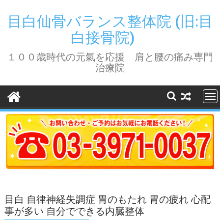
Skip
to
目白仙骨バランス整体院 (旧:目
content
白接骨院)
１００歳時代の元氣を応援 肩と腰の痛み専門
治療院
目白 自律神経失調症 胃のもたれ 胃の疲れ 心配
事が多い 自分でできる内臓整体