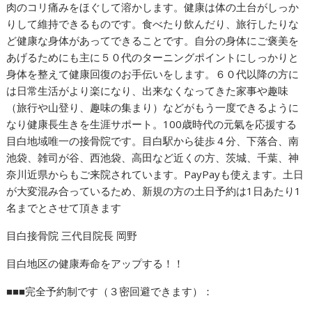
肉のコリ痛みをほぐして溶かします。健康は体の土台がしっか
りして維持できるものです。食べたり飲んだり、旅行したりな
ど健康な身体があってできることです。自分の身体にご褒美を
あげるためにも主に５０代のターニングポイントにしっかりと
身体を整えて健康回復のお手伝いをします。６０代以降の方に
は日常生活がより楽になり、出来なくなってきた家事や趣味
（旅行や山登り、趣味の集まり）などがもう一度できるように
なり健康長生きを生涯サポート。100歳時代の元氣を応援する
目白地域唯一の接骨院です。目白駅から徒歩４分、下落合、南
池袋、雑司が谷、西池袋、高田など近くの方、茨城、千葉、神
奈川近県からもご来院されています。PayPayも使えます。土日
が大変混み合っているため、新規の方の土日予約は1日あたり1
名までとさせて頂きます
目白接骨院 三代目院長 岡野
目白地区の健康寿命をアップする！！
■■■完全予約制です（３密回避できます）：