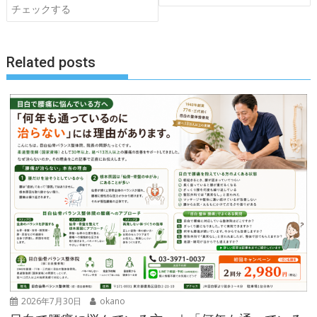
ナ
チェックする
ビ
ゲ
Related posts
ー
シ
ョ
ン
2026年7月30日
okano