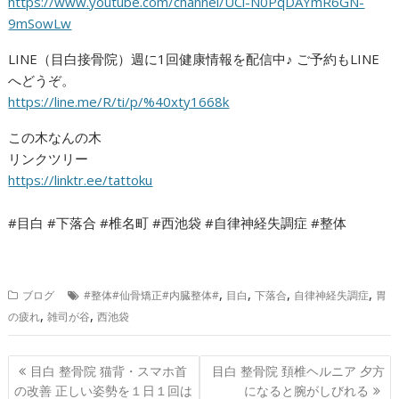
https://www.youtube.com/channel/UCi-N0PqDAYmR6GN-
9mSowLw
LINE（目白接骨院）週に1回健康情報を配信中♪ ご予約もLINE
へどうぞ。
https://line.me/R/ti/p/%40xty1668k
この木なんの木
リンクツリー
https://linktr.ee/tattoku
#目白 #下落合 #椎名町 #西池袋 #自律神経失調症 #整体
,
,
,
,
ブログ
#整体#仙骨矯正#内臓整体#
目白
下落合
自律神経失調症
胃
,
,
の疲れ
雑司が谷
西池袋
投
目白 整骨院 猫背・スマホ首
目白 整骨院 頚椎ヘルニア 夕方
稿
の改善 正しい姿勢を１日１回は
になると腕がしびれる