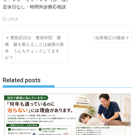
定休日なし・時間外診療応相談
ブログ
投
豊島区目白 整骨科院 腰
仙骨矯正の価値
稿
痛 腸を整えることは健康の基
ナ
本 うんちチェックしてます
か？
ビ
ゲ
ー
Related posts
シ
ョ
ン