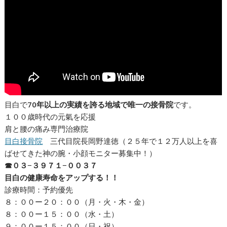
目白で
70年以上の実績を誇る地域で唯一の接骨院
です。
１００歳時代の元氣を応援
肩と腰の痛み専門治療院
目白接骨院
三代目院長岡野達徳（２５年で１２万人以上を喜
ばせてきた神の腕・小顔モニター募集中！）
☎︎０３−３９７１−００３７
目白の健康寿命をアップする！！
診療時間：予約優先
８：００ー２０：００（月・火・木・金）
８：００ー１５：００（水・土）
９：００ー１５：００（日・祝）