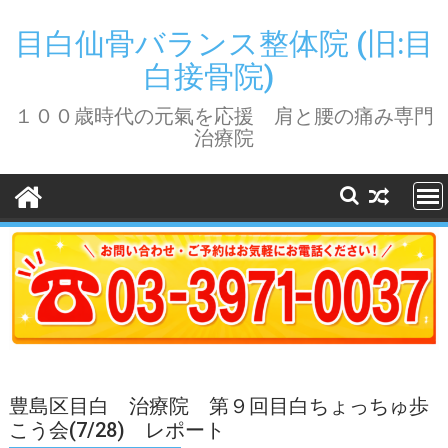
Skip
to
目白仙骨バランス整体院 (旧:目
content
白接骨院)
１００歳時代の元氣を応援 肩と腰の痛み専門
治療院
豊島区目白 治療院 第９回目白ちょっちゅ歩
こう会(7/28) レポート