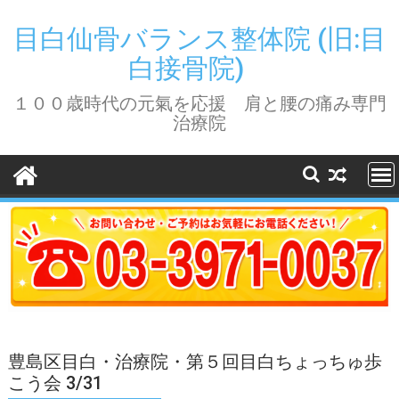
Skip
to
目白仙骨バランス整体院 (旧:目
content
白接骨院)
１００歳時代の元氣を応援 肩と腰の痛み専門
治療院
豊島区目白・治療院・第５回目白ちょっちゅ歩
こう会 3/31