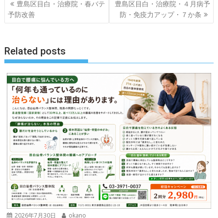
投
豊島区目白・治療院・春バテ
豊島区目白・治療院・４月病予
稿
予防改善
防・免疫力アップ・７か条
ナ
ビ
ゲ
Related posts
ー
シ
ョ
ン
2026年7月30日
okano