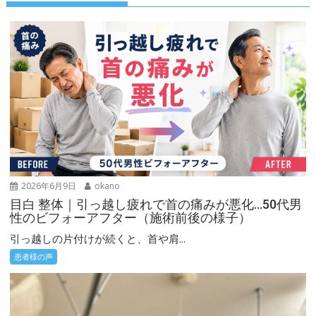
ー
シ
ョ
ン
2026年6月9日
okano
目白 整体｜引っ越し疲れで首の痛みが悪化…50代男
性のビフォーアフター（施術前後の様子）
引っ越しの片付けが続くと、首や肩...
患者様の声