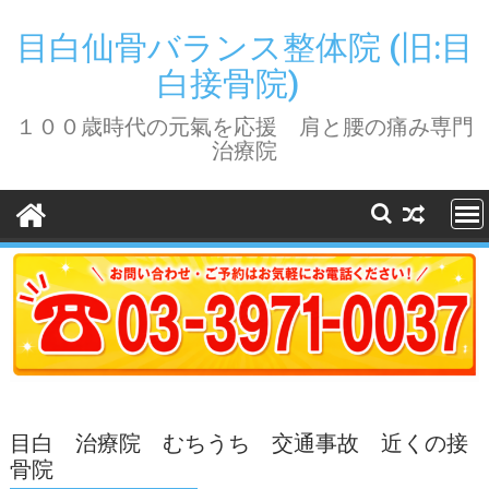
Skip
to
目白仙骨バランス整体院 (旧:目
content
白接骨院)
１００歳時代の元氣を応援 肩と腰の痛み専門
治療院
目白 治療院 むちうち 交通事故 近くの接
骨院