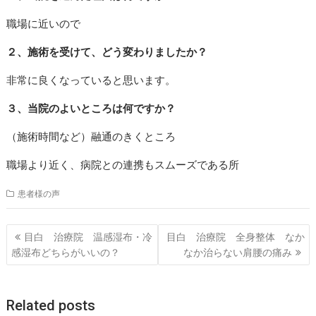
職場に近いので
２、施術を受けて、どう変わりましたか？
非常に良くなっていると思います。
３、当院のよいところは何ですか？
（施術時間など）融通のきくところ
職場より近く、病院との連携もスムーズである所
患者様の声
投
目白 治療院 温感湿布・冷
目白 治療院 全身整体 なか
稿
感湿布どちらがいいの？
なか治らない肩腰の痛み
ナ
ビ
ゲ
Related posts