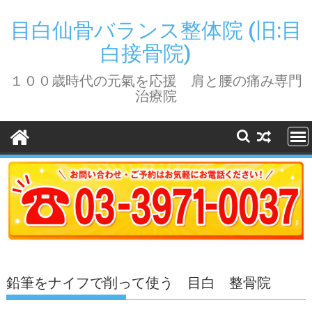
Skip
to
目白仙骨バランス整体院 (旧:目
content
白接骨院)
１００歳時代の元氣を応援 肩と腰の痛み専門
治療院
鉛筆をナイフで削って使う 目白 整骨院