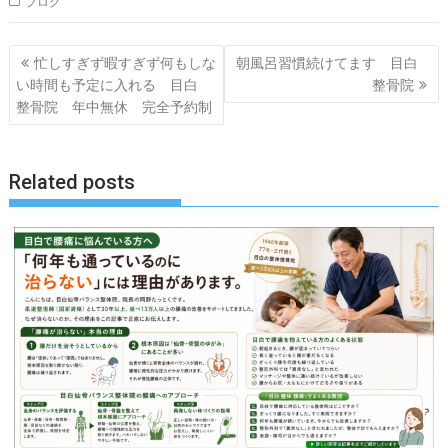
ブログ
投
忙しすぎず暇すぎず何もしな
朝風呂習慣続けてます 目白
稿
い時間も予定に入れる 目白
整骨院
ナ
整骨院 年中無休 完全予約制
ビ
ゲ
Related posts
ー
シ
ョ
ン