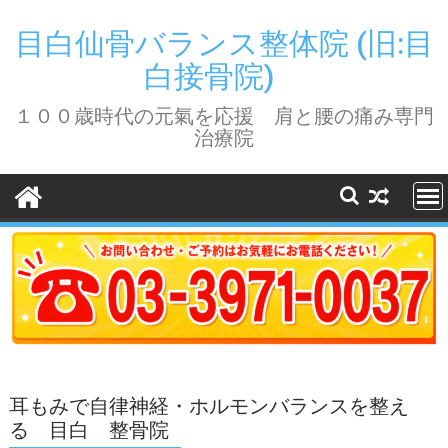
Skip
to
目白仙骨バランス整体院 (旧:目
content
白接骨院)
１００歳時代の元氣を応援 肩と腰の痛み専門
治療院
耳もみで自律神経・ホルモンバランスを整え
る 目白 整骨院