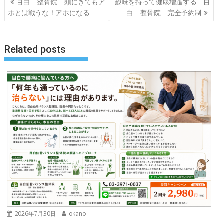
目白 整骨院 頭にきてもア
趣味を持って健康増進する 目
稿
ホとは戦うな！アホになる
白 整骨院 完全予約制
ナ
ビ
ゲ
Related posts
ー
シ
ョ
ン
2026年7月30日
okano