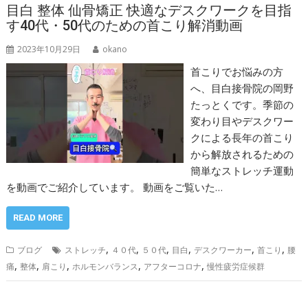
目白 整体 仙骨矯正 快適なデスクワークを目指
す40代・50代のための首こり解消動画
2023年10月29日
okano
首こりでお悩みの方
へ、目白接骨院の岡野
たっとくです。季節の
変わり目やデスクワー
クによる長年の首こり
から解放されるための
簡単なストレッチ運動
を動画でご紹介しています。 動画をご覧いた…
READ MORE
,
,
,
,
,
,
ブログ
ストレッチ
４０代
５０代
目白
デスクワーカー
首こり
腰
,
,
,
,
,
痛
整体
肩こり
ホルモンバランス
アフターコロナ
慢性疲労症候群