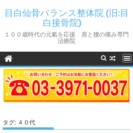
Skip
to
目白仙骨バランス整体院 (旧:目
content
白接骨院)
１００歳時代の元氣を応援 肩と腰の痛み専門
治療院
タグ:
４０代