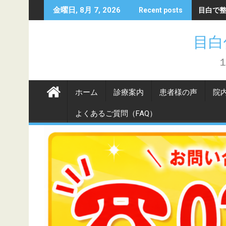
Skip
目白で
金曜日, 8月 7, 2026
Recent posts
to
content
目白
ホーム
診療案内
患者様の声
院
よくあるご質問（FAQ）