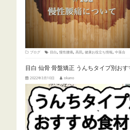
,
,
,
,
ブログ
目白
慢性腰痛
高田
健康お役立ち情報
中落合
目白 仙骨 骨盤矯正 うんちタイプ別お
2022年3月10日
okano