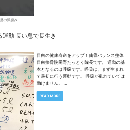
足の浮腫み
る運動 長い息で長生き
目白の健康寿命をアップ！仙骨バランス整体
目白接骨院岡野たっとく院長です。 運動の基
本となるのは呼吸です。呼吸は、まず生まれ
て最初に行う運動です。 呼吸が乱れていては
動けません。 …
READ MORE