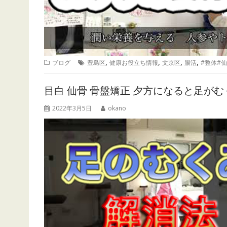
,
,
,
,
ブログ
豊島区
健康お役立ち情報
文京区
腸活
#整体#
目白 仙骨 骨盤矯正 夕方になると足が
2022年3月5日
okano