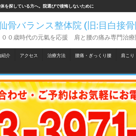
整体を探している方へ。院選びで後悔しないために知っておいてほしい
仙骨バランス整体院 (旧:目白接
１００歳時代の元氣を応援 肩と腰の痛み専門治療
内紹介
アクセス
治療方法
腰痛・ぎっくり腰
肩こり