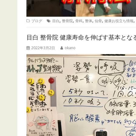
,
,
,
,
,
,
ブログ
目白
整骨院
骨科
整体
仙骨
健康お役立ち情報
目白 整骨院 健康寿命を伸ばす基本とな
2022年3月2日
okano