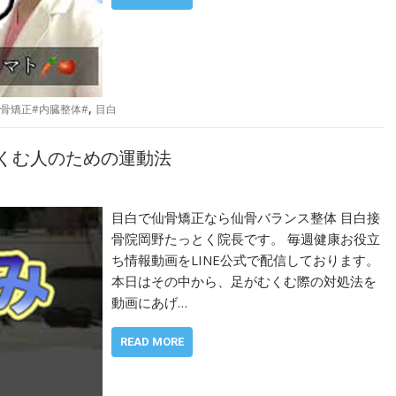
,
仙骨矯正#内臓整体#
目白
むくむ人のための運動法
目白で仙骨矯正なら仙骨バランス整体 目白接
骨院岡野たっとく院長です。 毎週健康お役立
ち情報動画をLINE公式で配信しております。
本日はその中から、足がむくむ際の対処法を
動画にあげ…
READ MORE