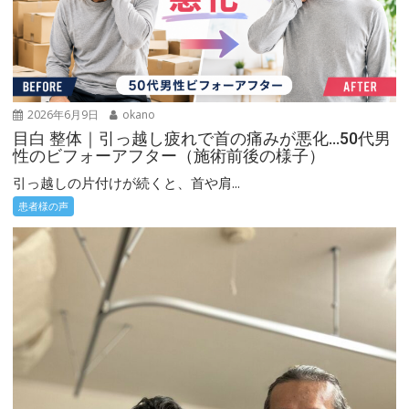
2026年6月9日
okano
目白 整体｜引っ越し疲れで首の痛みが悪化…50代男
性のビフォーアフター（施術前後の様子）
引っ越しの片付けが続くと、首や肩...
患者様の声