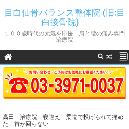
Skip
to
目白仙骨バランス整体院 (旧:目
content
白接骨院)
１００歳時代の元氣を応援 肩と腰の痛み専門
治療院
高田 治療院 寝違え 柔道で投げられて痛め
た 首が回らない