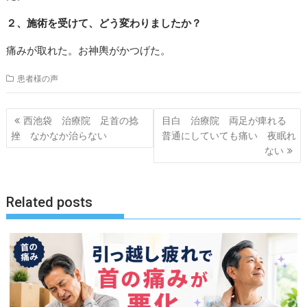
２、施術を受けて、どう変わりましたか？
痛みが取れた。お神輿がかつげた。
患者様の声
投
西池袋 治療院 足首の捻
目白 治療院 両足が痺れる
稿
挫 なかなか治らない
普通にしていても痛い 夜眠れ
ナ
ない
ビ
ゲ
Related posts
ー
シ
ョ
ン