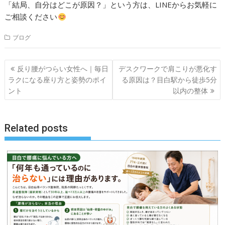
「結局、自分はどこが原因？」という方は、LINEからお気軽に
ご相談ください
ブログ
投
反り腰がつらい女性へ｜毎日
デスクワークで肩こりが悪化す
稿
ラクになる座り方と姿勢のポイ
る原因は？目白駅から徒歩5分
ナ
ント
以内の整体
ビ
ゲ
Related posts
ー
シ
ョ
ン