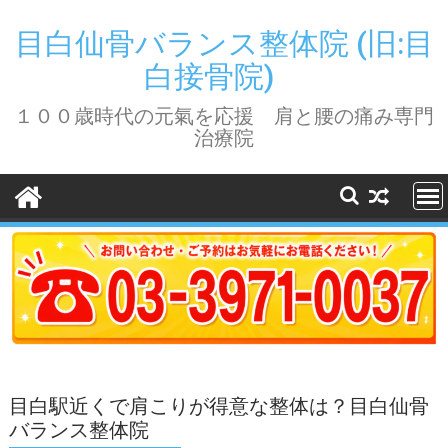
Skip
to
目白仙骨バランス整体院 (旧:目
content
白接骨院)
１００歳時代の元氣を応援 肩と腰の痛み専門
治療院
目白駅近くで肩こりが得意な整体は？目白仙骨
バランス整体院