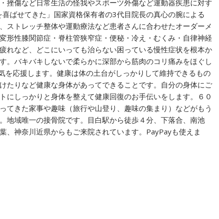
・挫傷など日常生活の怪我やスポーツ外傷など運動器疾患に対す
上を喜ばせてきた」国家資格保有者の3代目院長の真心の腕による
、ストレッチ整体や運動療法など患者さんに合わせたオーダーメ
変形性膝関節症・脊柱管狭窄症・便秘・冷え・むくみ・自律神経
疲れなど、どこにいっても治らない困っている慢性症状を根本か
す。バキバキしないで柔らかに深部から筋肉のコリ痛みをほぐし
元気を応援します。健康は体の土台がしっかりして維持できるもの
けたりなど健康な身体があってできることです。自分の身体にご
トにしっかりと身体を整えて健康回復のお手伝いをします。６０
ってきた家事や趣味（旅行や山登り、趣味の集まり）などがもう
。地域唯一の接骨院です。目白駅から徒歩４分、下落合、南池
、神奈川近県からもご来院されています。PayPayも使えま