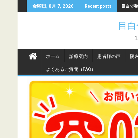
Skip
目白で
金曜日, 8月 7, 2026
Recent posts
to
content
目白
ホーム
診療案内
患者様の声
院
よくあるご質問（FAQ）