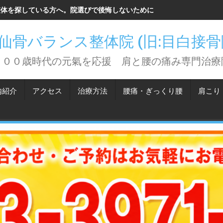
整体を探している方へ。院選びで後悔しないために知っておいてほしい
仙骨バランス整体院 (旧:目白接
１００歳時代の元氣を応援 肩と腰の痛み専門治療
内紹介
アクセス
治療方法
腰痛・ぎっくり腰
肩こり