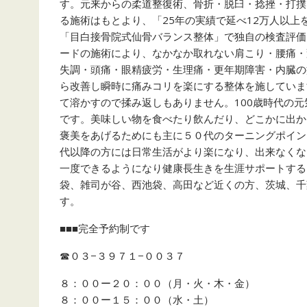
す。元来からの柔道整復術、骨折・脱臼・捻挫・打撲
る施術はもとより、「25年の実績で延べ12万人以
「目白接骨院式仙骨バランス整体」で独自の検査評価
ードの施術により、なかなか取れない肩こり・腰痛・
失調・頭痛・眼精疲労・生理痛・更年期障害・内臓の
ら改善し瞬時に痛みコリを楽にする整体を施していま
て溶かすので揉み返しもありません。100歳時代の
です。美味しい物を食べたり飲んだり、どこかに出か
褒美をあげるためにも主に５０代のターニングポイン
代以降の方には日常生活がより楽になり、出来なくな
一度できるようになり健康長生きを生涯サポートする
袋、雑司が谷、西池袋、高田など近くの方、茨城、千葉
す。
■■■完全予約制です
☎︎０３−３９７１−００３７
８：００ー２０：００（月・火・木・金）
８：００ー１５：００（水・土）