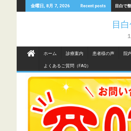
Skip
目白で
金曜日, 8月 7, 2026
Recent posts
to
content
目白
ホーム
診療案内
患者様の声
院
よくあるご質問（FAQ）