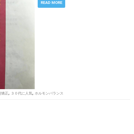
READ MORE
,
,
盤矯正
３０代に人気
ホルモンバランス