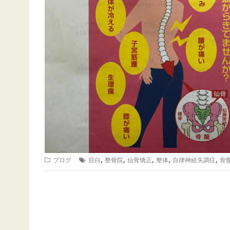
,
,
,
,
,
ブログ
目白
整骨院
仙骨矯正
整体
自律神経失調症
骨