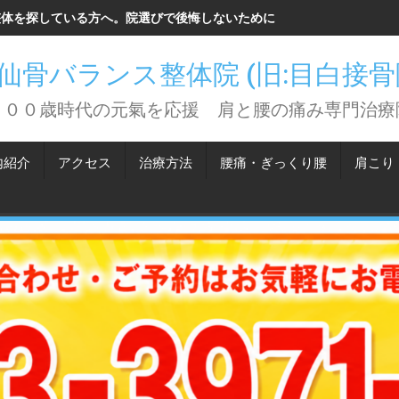
整体を探している方へ。院選びで後悔しないために知っておいてほしい
仙骨バランス整体院 (旧:目白接
１００歳時代の元氣を応援 肩と腰の痛み専門治療
内紹介
アクセス
治療方法
腰痛・ぎっくり腰
肩こり