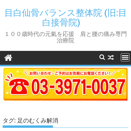
Skip
to
目白仙骨バランス整体院 (旧:目
content
白接骨院)
１００歳時代の元氣を応援 肩と腰の痛み専門
治療院
タグ:
足のむくみ解消