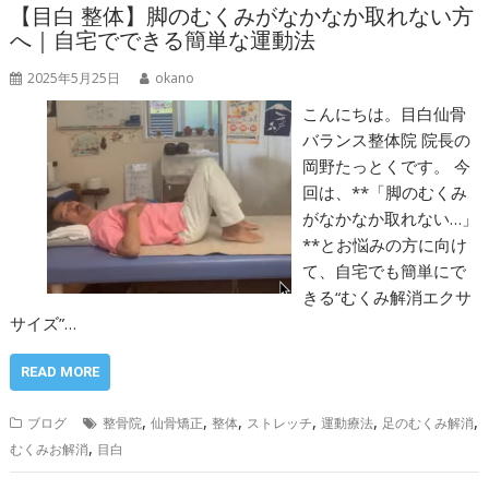
【目白 整体】脚のむくみがなかなか取れない方
へ｜自宅でできる簡単な運動法
2025年5月25日
okano
こんにちは。目白仙骨
バランス整体院 院長の
岡野たっとくです。 今
回は、**「脚のむくみ
がなかなか取れない…」
**とお悩みの方に向け
て、自宅でも簡単にで
きる“むくみ解消エクサ
サイズ”…
READ MORE
,
,
,
,
,
,
ブログ
整骨院
仙骨矯正
整体
ストレッチ
運動療法
足のむくみ解消
,
むくみお解消
目白