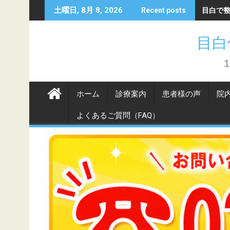
Skip
目白で
土曜日, 8月 8, 2026
Recent posts
to
content
目白
ホーム
診療案内
患者様の声
院
よくあるご質問（FAQ）