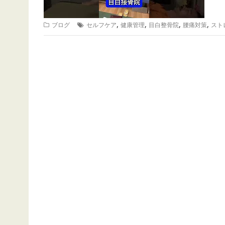
,
,
,
,
ブログ
セルフケア
健康管理
目白整骨院
腰痛対策
スト