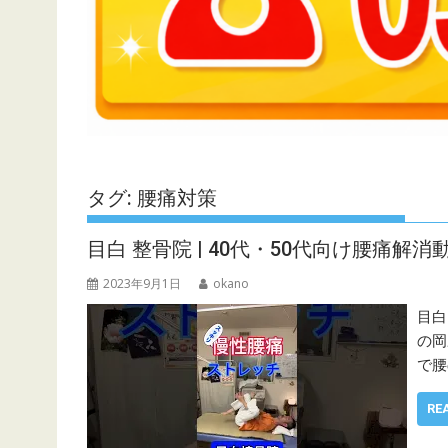
タグ:
腰痛対策
目白 整骨院 | 40代・50代向け腰痛解
2023年9月1日
okano
目白
の岡
で腰
RE