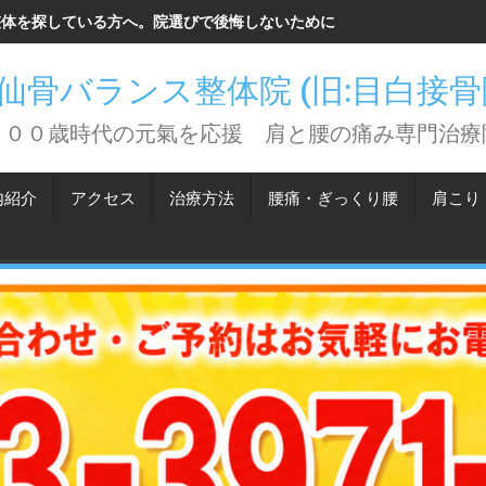
整体を探している方へ。院選びで後悔しないために知っておいてほしい
仙骨バランス整体院 (旧:目白接
１００歳時代の元氣を応援 肩と腰の痛み専門治療
内紹介
アクセス
治療方法
腰痛・ぎっくり腰
肩こり