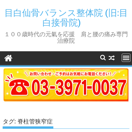
Skip
to
目白仙骨バランス整体院 (旧:目
content
白接骨院)
１００歳時代の元氣を応援 肩と腰の痛み専門
治療院
タグ:
脊柱管狭窄症