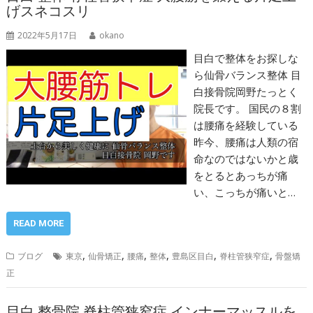
げスネコスリ
2022年5月17日
okano
目白で整体をお探しな
ら仙骨バランス整体 目
白接骨院岡野たっとく
院長です。 国民の８割
は腰痛を経験している
昨今、腰痛は人類の宿
命なのではないかと歳
をとるとあっちが痛
い、こっちが痛いと…
READ MORE
,
,
,
,
,
,
ブログ
東京
仙骨矯正
腰痛
整体
豊島区目白
脊柱管狭窄症
骨盤矯
正
目白 整骨院 脊柱管狭窄症 インナーマッスルを