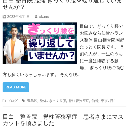
目白 整骨院 腰痛 ぎっくり腰を繰り返していま
せんか？
2022年4月1日
okano
目白で、ぎっくり腰で
お悩みなら仙骨バラン
ス整体 目白接骨院岡野
たっとく院長です。 ８
割の人が、一生のうち
に一度は経験する腰
痛。 ぎっくり腰に悩む
方も多くいらっしゃいます。 そんな腰…
READ MORE
,
,
,
,
,
,
ブログ
豊島区
整体
ぎっくり腰
脊柱管狭窄症
仙骨
東京
目白
目白 整骨院 脊柱管狭窄症 患者さまにマス
カットを頂きました