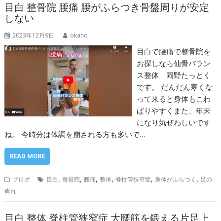
目白 整骨院 腰痛 腰がふらつき骨盤周りが安定
しない
2023年12月9日
okano
目白で腰痛で整骨院を
お探しなら仙骨バラン
ス整体 岡野たっとく
です。 だんだん寒くな
って来ると身体もこわ
ばりやすくまた、年末
になり気ぜわしいです
ね。 今時分は体調を崩される方も多いで…
READ MORE
,
,
,
,
,
,
ブログ
目白
整骨院
腰痛
整体
脊柱管狭窄症
身体がふらつく
足の
痺れ
目白 整体 脊柱管狭窄症 大腰筋を鍛える片足上