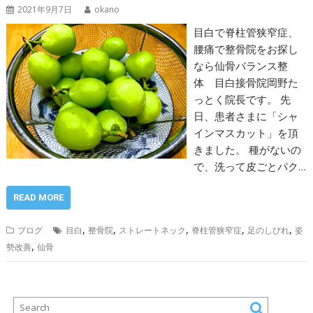
2021年9月7日
okano
目白で脊柱管狭窄症、
腰痛で整骨院をお探し
なら仙骨バランス整
体 目白接骨院岡野た
っとく院長です。 先
日、患者さまに「シャ
インマスカット」を頂
きました。 種がないの
で、洗って皮ごとパク…
READ MORE
,
,
,
,
,
ブログ
目白
整骨院
ストレートネック
脊柱管狭窄症
足のしびれ
姿
,
勢改善
仙骨