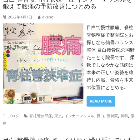
鍛えて腰痛の予防改善につとめる
2022年4月7日
okano
目白で慢性腰痛、脊柱
管狭窄症で整骨院をお
探しなら仙骨バランス
整体 目白接骨院の岡野
たっとく院長です。 柔
軟でしなやかな筋肉は
本来の正しい姿勢を維
持し内臓、骨格を本来
の位置にとどめる…
READ MORE
,
,
,
,
,
,
ブログ
脊柱管狭窄症
東京
インナーマッスル
目白
整骨院
骨科
腰
痛