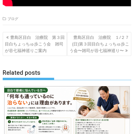
ブログ
投
豊島区目白 治療院 第３回
豊島区目白 治療院 １/２７
稿
目白ちょっちゅ歩こう会 雑司
(日)第３回目白ちょっちゅ歩こ
ナ
が谷七福神巡りご案内
う会〜雑司が谷七福神巡り〜
ビ
ゲ
Related posts
ー
シ
ョ
ン