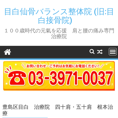
Skip
to
目白仙骨バランス整体院 (旧:目
content
白接骨院)
１００歳時代の元氣を応援 肩と腰の痛み専門
治療院
豊島区目白 治療院 四十肩・五十肩 根本治
療