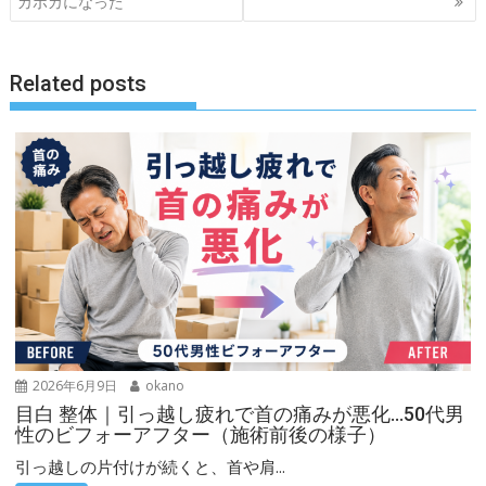
ナ
カポカになった
ビ
ゲ
Related posts
ー
シ
ョ
ン
2026年6月9日
okano
目白 整体｜引っ越し疲れで首の痛みが悪化…50代男
性のビフォーアフター（施術前後の様子）
引っ越しの片付けが続くと、首や肩...