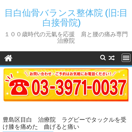
Skip
to
目白仙骨バランス整体院 (旧:目
content
白接骨院)
１００歳時代の元氣を応援 肩と腰の痛み専門
治療院
豊島区目白 治療院 ラグビーでタックルを受
け膝を痛めた 曲げると痛い