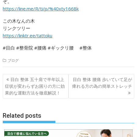
ぞ。
https://line.me/R/ti/p/%40xty1668k
この木なんの木
リンクツリー
https://linktr.ee/tattoku
#目白 #整骨院 #腰痛 #ギックリ腰 #整体
ブログ
投
目白 整体 五十肩で半年以上
目白 整体 腰痛 歩いていて足が
稿
症状が変わらずお困りの方に効
痺れる方の為の簡単ストレッチ
ナ
果的な運動方法を徹底解説！
ビ
ゲ
Related posts
ー
シ
ョ