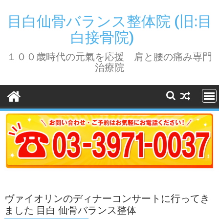
Skip
to
目白仙骨バランス整体院 (旧:目
content
白接骨院)
１００歳時代の元氣を応援 肩と腰の痛み専門
治療院
ヴァイオリンのディナーコンサートに行ってき
ました 目白 仙骨バランス整体