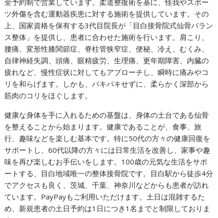
全予約制で営業しています。柔道整復術を基に、怪我やスポー
ツ外傷を含む運動器疾患に対する施術を提供しています。その
上、国家資格を保有する3代目院長が「目白接骨院式仙骨バラン
ス整体」を提供し、患者に合わせた施術を行います。肩こり、
腰痛、変形性膝関節症、脊柱管狭窄症、便秘、冷え、むくみ、
自律神経失調、頭痛、眼精疲労、生理痛、更年期障害、内臓の
疲れなど、慢性症状に対してもアプローチし、瞬時に痛みやコ
リを和らげます。しかも、バキバキせずに、柔らかく深部から
筋肉のコリをほぐします。
健康な身体を手に入れるための基盤は、身体の土台である仙骨
を整えることから始まります。健康であることが、食事、旅
行、趣味などを楽しむ基本です。特に50代の方々の健康回復を
サポートし、60代以降の方々には日常生活を改善し、家事や趣
味を再び楽しむお手伝いをします。100歳の元気な生活をサポ
ートする、目白地域唯一の整体接骨院です。目白駅から徒歩4分
でアクセスも良く、茨城、千葉、神奈川などからも患者が訪れ
ています。PayPayもご利用いただけます。土日は混雑するた
め、新規患者の土日予約は1日につき1名までと制限しておりま