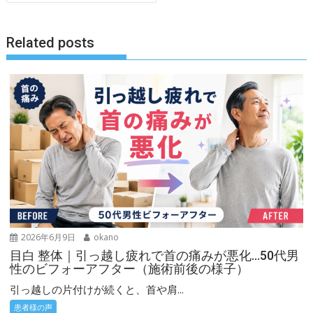
ビ
ゲ
Related posts
ー
シ
ョ
ン
2026年6月9日
okano
目白 整体｜引っ越し疲れで首の痛みが悪化…50代男
性のビフォーアフター（施術前後の様子）
引っ越しの片付けが続くと、首や肩...
患者様の声