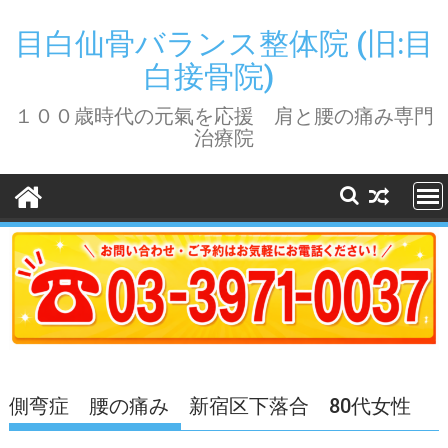
Skip
to
目白仙骨バランス整体院 (旧:目
content
白接骨院)
１００歳時代の元氣を応援 肩と腰の痛み専門
治療院
側弯症 腰の痛み 新宿区下落合 80代女性