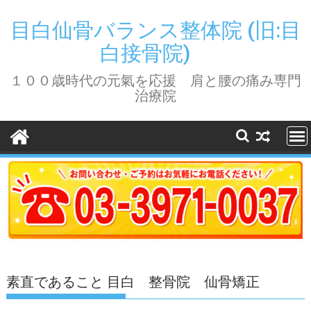
Skip
to
目白仙骨バランス整体院 (旧:目
content
白接骨院)
１００歳時代の元氣を応援 肩と腰の痛み専門
治療院
素直であること 目白 整骨院 仙骨矯正