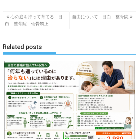
投
心の庭を持って育てる 目
自由について 目白 整骨院
稿
白 整骨院 仙骨矯正
ナ
ビ
ゲ
Related posts
ー
シ
ョ
ン