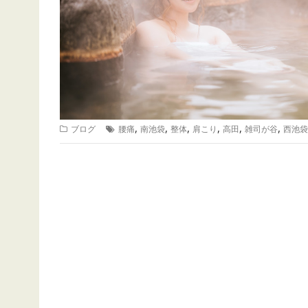
,
,
,
,
,
,
ブログ
腰痛
南池袋
整体
肩こり
高田
雑司が谷
西池袋