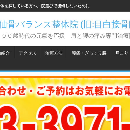
整体を探している方へ。院選びで後悔しないために知っておいてほしい
仙骨バランス整体院 (旧:目白接
１００歳時代の元氣を応援 肩と腰の痛み専門治療
内紹介
アクセス
治療方法
腰痛・ぎっくり腰
肩こり