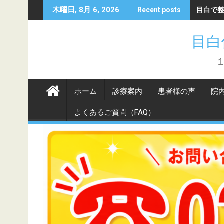
Skip
目白で
木曜日, 8月 6, 2026
Recent posts
to
content
目白
ホーム
診療案内
患者様の声
院
よくあるご質問（FAQ）