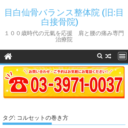
Skip
to
目白仙骨バランス整体院 (旧:目
content
白接骨院)
１００歳時代の元氣を応援 肩と腰の痛み専門
治療院
タグ:
コルセットの巻き方