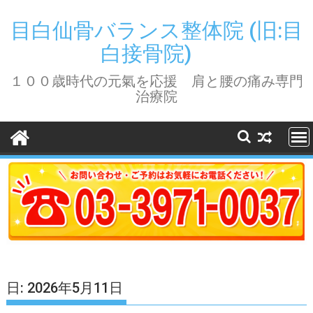
Skip
to
目白仙骨バランス整体院 (旧:目
content
白接骨院)
１００歳時代の元氣を応援 肩と腰の痛み専門
治療院
日:
2026年5月11日