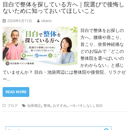
目白で整体を探している方へ｜院選びで後悔し
ないために知っておいてほしいこと
2026年5月11日
okano
目白で整体をお探しの
方へ。腰痛や肩こり、
首こり、坐骨神経痛な
どのお悩みで「どこの
整体院を選べばいいの
かわからない」と感じ
ていませんか？ 目白・池袋周辺には整体院や接骨院、リラクゼ
ー…
READ MORE
,
,
,
,
ブログ
仙骨矯正
整体
おすすめ
バキバキしない
目白