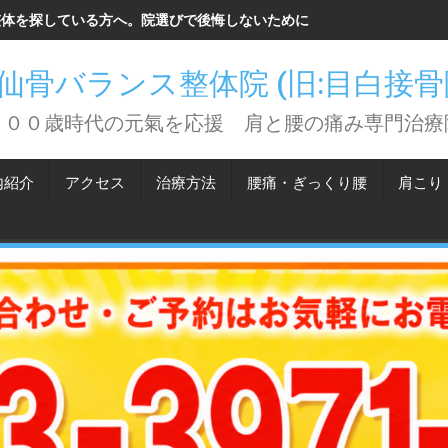
整体を探している方へ。院選びで後悔しないために知っておいてほしい
仙骨バランス整体院 (旧:目白接
１００歳時代の元氣を応援 肩と腰の痛み専門治療
内紹介
アクセス
治療方法
腰痛・ぎっくり腰
肩こり