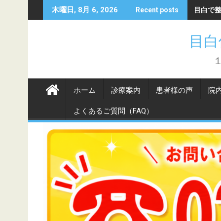
Skip
目白で
木曜日, 8月 6, 2026
Recent posts
to
content
目白
ホーム
診療案内
患者様の声
院
よくあるご質問（FAQ）