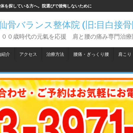
整体を探している方へ。院選びで後悔しないために知っておいてほしい
仙骨バランス整体院 (旧:目白接
１００歳時代の元氣を応援 肩と腰の痛み専門治療
内紹介
アクセス
治療方法
腰痛・ぎっくり腰
肩こり