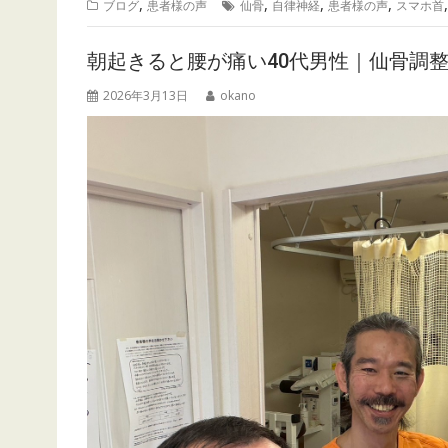
,
,
,
,
ブログ
患者様の声
仙骨
自律神経
患者様の声
スマホ首
朝起きると腰が痛い40代男性｜仙骨調
2026年3月13日
okano