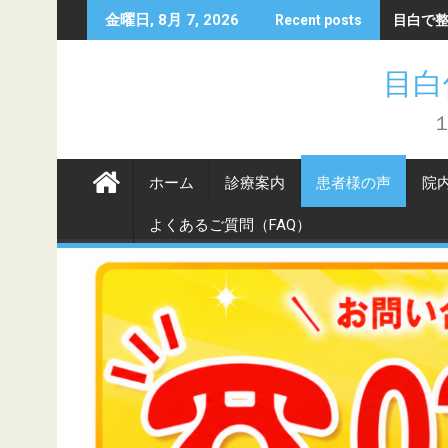
Skip
目白で
金曜日, 8月 7, 2026
Recent posts
to
content
目白
ホーム
診療案内
患者様の声
院
よくあるご質問（FAQ）