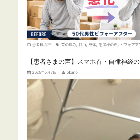
,
,
,
,
患者様の声
首の痛み
目白
整体
患者様の声
ビフォアア
【患者さまの声】スマホ首・自律神経の
2026年5月7日
okano