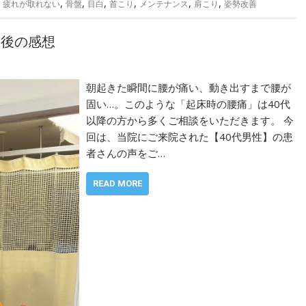
,
,
,
,
,
,
,
疲れが取れない
骨盤
目白
首こり
メンテナンス
肩こり
姿勢改善
整後の感想
朝起きた瞬間に腰が痛い、動き出すまで腰が
固い…。このような「起床時の腰痛」は40代
以降の方から多くご相談をいただきます。 今
回は、当院にご来院された【40代男性】の患
者さんの声をご…
READ MORE