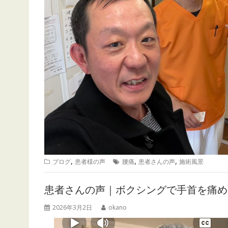
,
,
,
ブログ
患者様の声
腰痛
患者さんの声
施術風景
患者さんの声｜ボクシングで手首を痛め
2026年3月2日
okano