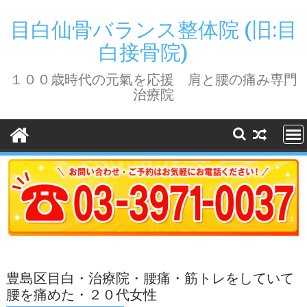
Skip
to
目白仙骨バランス整体院 (旧:目
content
白接骨院)
１００歳時代の元氣を応援 肩と腰の痛み専門
治療院
豊島区目白・治療院・腰痛・筋トレをしていて
腰を痛めた・２０代女性