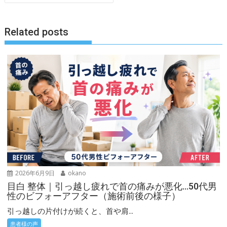
ビ
ゲ
Related posts
ー
シ
ョ
ン
2026年6月9日
okano
目白 整体｜引っ越し疲れで首の痛みが悪化…50代男
性のビフォーアフター（施術前後の様子）
引っ越しの片付けが続くと、首や肩...
患者様の声