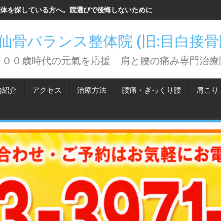
整体を探している方へ。院選びで後悔しないために知っておいてほしい
仙骨バランス整体院 (旧:目白接
１００歳時代の元氣を応援 肩と腰の痛み専門治療
内紹介
アクセス
治療方法
腰痛・ぎっくり腰
肩こり