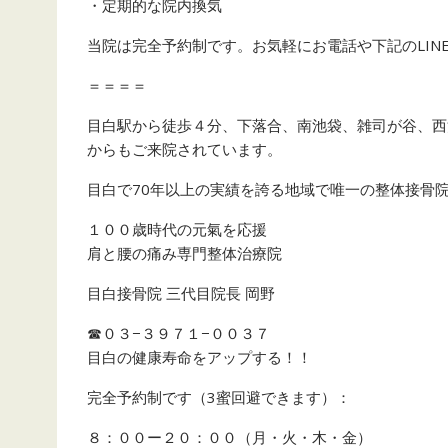
・定期的な院内換気
当院は完全予約制です。お気軽にお電話や下記のLIN
＝＝＝＝
目白駅から徒歩４分、下落合、南池袋、雑司が谷、西
からもご来院されています。
目白で70年以上の実績を誇る地域で唯一の整体接骨
１００歳時代の元氣を応援
肩と腰の痛み専門整体治療院
目白接骨院 三代目院長 岡野
☎︎０３−３９７１−００３７
目白の健康寿命をアップする！！
完全予約制です（3蜜回避できます）：
８：００ー２０：００（月・火・木・金）