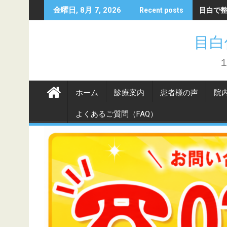
Skip
目白で
金曜日, 8月 7, 2026
Recent posts
to
content
目白
ホーム
診療案内
患者様の声
院
よくあるご質問（FAQ）