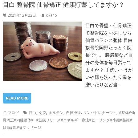
目白 整骨院 仙骨矯正 健康貯蓄してますか？
2021年12月22日
okano
目白で骨盤・仙骨矯正
で整骨院をお探しなら
仙骨バランス整体 目白
接骨院岡野たっとく院
長です。 腰肩膝など自
分の身体を毎日労って
ますか？ 手洗い・うが
いや顔を洗ったり歯を
磨いたりなど当…
READ MORE
,
,
,
,
,
ブログ
目白
免疫
ホルモン
自律神経
リンパドレナージュ
#整体#仙
,
骨矯正#内臓整体#
#筋膜リリース#エネルギー療法#ヒーリング#小顔#整顔#
目白#骨科#マッサージ