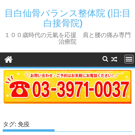
Skip
to
目白仙骨バランス整体院 (旧:目
content
白接骨院)
１００歳時代の元氣を応援 肩と腰の痛み専門
治療院
タグ:
免疫